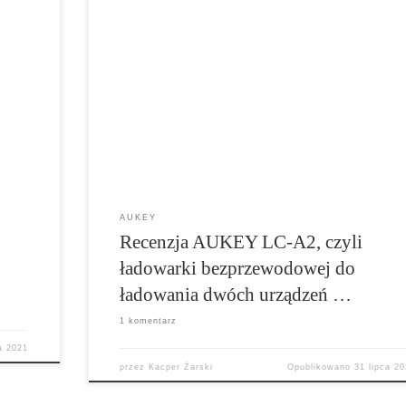
Ładowarek bezprzewodowych na rynku cały czas
ce
przybywa. Ostatnio trafiłem jednak na zaskakując
ny
model AUKEY LC-A2. W czym polega jego
y wiele
wyjątkowość? Przede wszystkim jest to podwójna
owego
ładowarka, która może jednocześnie naładować n
ak
przykład smartfona i słuchawki. Jak takie połącze
ianiem
sprawdza się w praktyce? Zobaczcie sami!
AUKEY
Recenzja AUKEY LC-A2, czyli
ładowarki bezprzewodowej do
ładowania dwóch urządzeń …
1 komentarz
a 2021
przez
Kacper Żarski
Opublikowano
31 lipca 2