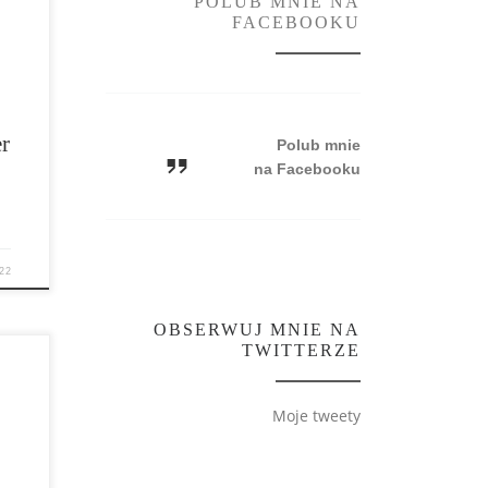
POLUB MNIE NA
 na
FACEBOOKU
r
Polub mnie
na Facebooku
22
OBSERWUJ MNIE NA
TWITTERZE
y
Moje tweety