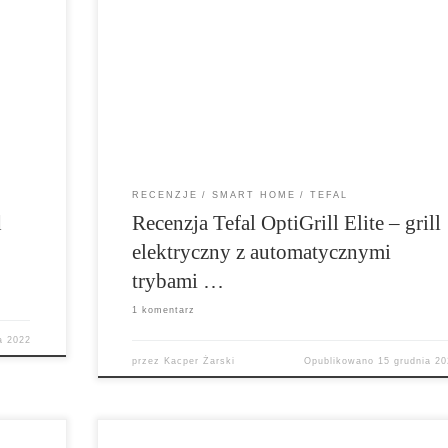
nych
Największym wyróżnikiem jest jednak technologi
czego
Automatic Sensor Cooking, która dostosowuje
a na
temperaturę i czas podgrzewania do grubości
em! Co
produktów, które umieścimy na płytkach! Co jesz
warto wiedzieć o tym sprzęcie? Jak sprawdza się 
codziennych zastosowaniach? Zobaczcie sami!
RECENZJE
SMART HOME
TEFAL
d
Recenzja Tefal OptiGrill Elite – grill
elektryczny z automatycznymi
trybami …
1 komentarz
a 2022
przez
Kacper Żarski
Opublikowano
15 grudnia 20