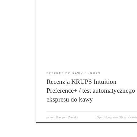
Uwielbiam kawę, tak jak pewnie większość z
czytających tę recenzję. Tym razem w moje rę
wpadł KRUPS Intuition Preference+, czyli solid
ekspres do kawy, za pomocą którego wykonam
różnych napojów wybieranych prosto z dotyk
ekranu. Jakie ciekawe funkcje tu znajdziemy? J
ekspres radzi sobie z parzeniem kawy i spien
[…]
EKSPRES DO KAWY
KRUPS
Recenzja KRUPS Intuition
Preference+ / test automatycznego
ekspresu do kawy
przez
Kacper Żarski
Opublikowano
30 wrześni