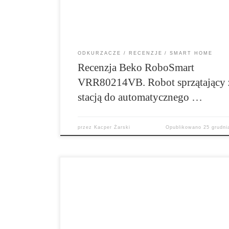
Zapraszam na test!
ODKURZACZE
RECENZJE
SMART HOME
Recenzja Beko RoboSmart
VRR80214VB. Robot sprzątający 
stacją do automatycznego …
przez
Kacper Żarski
Opublikowano
25 grudni
Tefal X-plorer Serie 120 AI to robot sprzątający
funkcjonalną aplikacją z dodatkami w postaci
wsparcia ze strony sztucznej inteligencji. To t
skutecznie sprzątający odkurzacz sprawdzając