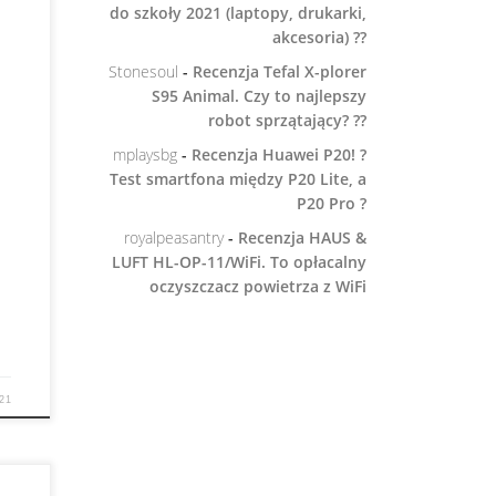
do szkoły 2021 (laptopy, drukarki,
a
akcesoria) ??
Stonesoul
-
Recenzja Tefal X-plorer
cze
S95 Animal. Czy to najlepszy
w
robot sprzątający? ??
mplaysbg
-
Recenzja Huawei P20! ?
Test smartfona między P20 Lite, a
P20 Pro ?
royalpeasantry
-
Recenzja HAUS &
LUFT HL-OP-11/WiFi. To opłacalny
oczyszczacz powietrza z WiFi
21