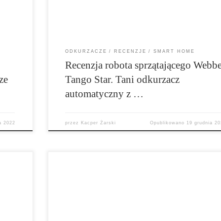
głosowych zapowiada się bardzo obiecująco. A co
to praktyka? […]
ODKURZACZE
RECENZJE
SMART HOME
Recenzja robota sprzątającego Webbe
ze
Tango Star. Tani odkurzacz
automatyczny z …
a 2022
przez
Kacper Żarski
Opublikowano
19 grudnia 20
Tefal X-Force Flex 15.60 Animal to bezprzewodow
 z
odkurzacz pionowy, który robi wrażenie już po
otwarciu opakowania. Bogaty zestaw akcesoriów,
akże
ładna i solidnie wykonana obudowa, spora moc
y się w
ssania i rozbudowany zestaw filtrów zapowiadają