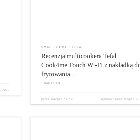
ak to
przepisów, jest aplikacja na smartfona i możliwoś
ro
skorzystania z dodatkowych akcesoriów. Jednym 
ym
nich jest nakładka do frytowania Tefal Cook4me E
Crispy Lid, o […]
SMART HOME
TEFAL
o
Recenzja multicookera Tefal
Cook4me Touch Wi-Fi z nakładką d
frytowania …
1 komentarz
a 2022
przez
Kacper Żarski
Opublikowano
8 lipca 2
Tefal OptiGrill Elite (GC750D30) to grill elektryczny
ender,
który pozwoli na przyrządzenie wielu potraw.