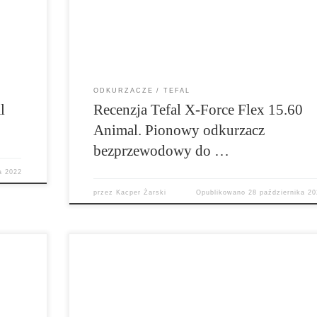
dzieć o
warty uwagi sprzęt. A jak jest w praktyce? Jak Tefa
Force Flex 15.60 Animal sprawdza się w codzienn
[…]
ODKURZACZE
TEFAL
l
Recenzja Tefal X-Force Flex 15.60
Animal. Pionowy odkurzacz
bezprzewodowy do …
a 2022
przez
Kacper Żarski
Opublikowano
28 października 20
kawy
Zapraszam na test multicookera Tefal Cook4me
mi
Touch Wi-Fi. To ciekawe urządzenie, które pozwal
na
szybkie gotowanie pod ciśnieniem. Do dyspozycji
na
mamy dotykowy ekran z opcją wyświetlania