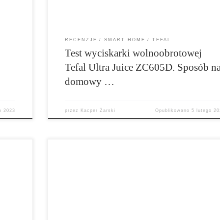
przed zakupem? Zapraszam na test!
RECENZJE
SMART HOME
TEFAL
Test wyciskarki wolnoobrotowej
Tefal Ultra Juice ZC605D. Sposób n
domowy …
o 2023
przez
Kacper Żarski
Opublikowano
5 lutego 20
Webber Tango Star to robot, który wydaje się bar
robot
rozsądną propozycją odkurzacza automatycznego
stosunkowo niewysokiej cenie dostajemy sprzęt 
ie
odkurzania i mopowania ze skanerem laserowym 
ci.
przyzwoitą mocą ssania. Do tego sterowanie ze
i w
smartfona, pilotem czy przy pomocy asystentów
ć?