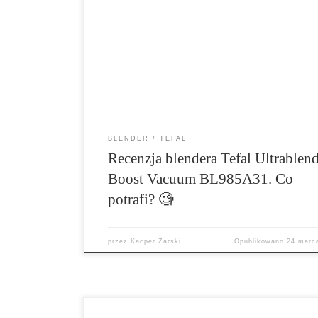
który pozwala an przyrządzanie ciepłych i zim
potraw. Wyróżniają go dwa osobne dzbanki, z 
jeden ma wbudowaną grzałkę, a drugi pozwal
przyrządzanie napojów z odessanym powietrz
jeszcze warto wiedzieć o tym sprzęcie?
BLENDER
TEFAL
Recenzja blendera Tefal Ultrablen
Boost Vacuum BL985A31. Co
potrafi? 🧐
przez
Kacper Żarski
Opublikowano
24 marc