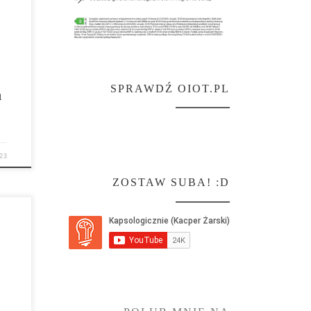
SPRAWDŹ OIOT.PL
a
23
ZOSTAW SUBA! :D
dzo
. W
do
i