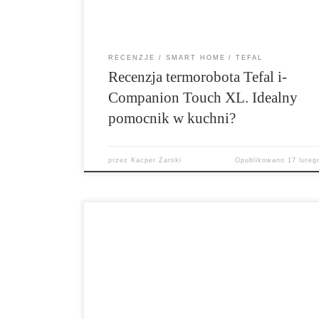
RECENZJE
SMART HOME
TEFAL
Recenzja termorobota Tefal i-
Companion Touch XL. Idealny
pomocnik w kuchni?
przez
Kacper Żarski
Opublikowano
17 luteg
Beko RoboSmart VRR80214VB to funkcjonalny 
sprzątający ze stacją do automatycznego
opróżniania. Pozwoli na skuteczne posprzątan
mieszkania z większych i mniejszych nieczystoś
Jednak jak sprawdza się na co dzień? Co potraf
domowych zastosowaniach? Czy warto go kupi