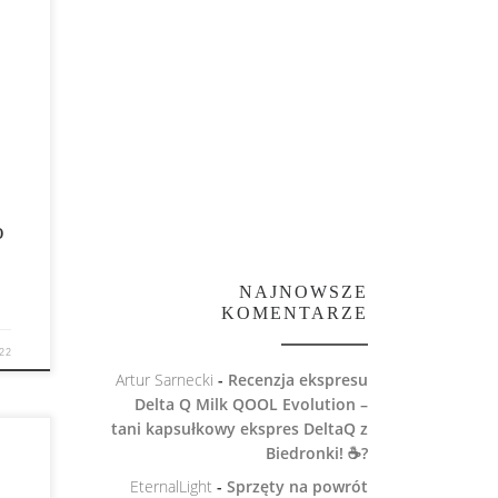
ć
z
xtra
o
NAJNOWSZE
KOMENTARZE
022
Artur Sarnecki
-
Recenzja ekspresu
Delta Q Milk QOOL Evolution –
tani kapsułkowy ekspres DeltaQ z
Biedronki! ☕️?
,
EternalLight
-
Sprzęty na powrót