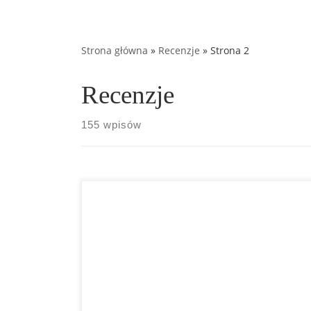
Strona główna
»
Recenzje
»
Strona 2
Recenzje
155 wpisów
Tefal i-Companion Touch XL to termorobot o
niesamowicie dużych możliwościach. Wysokiej 
akcesoria, duża moc działania i podgrzewania 
ciągle rozszerzająca się baza przepisów to tyl
z zalet tego sprzętu. Co jednak warto wiedzieć
modelu? Jak sprawdza się na co dzień? Zapra
test!