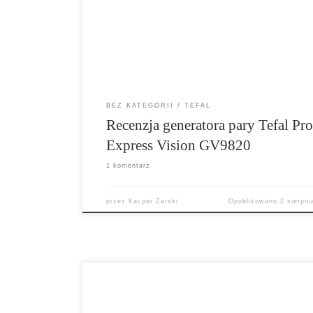
zwiększenie naszego bezpieczeństwa. Jak jedn
wszystko sprawdza się w praktyce? Czy Tefal P
Express Vision GV9820 jest urządzeniem wart
naszej uwagi? Zapraszam […]
BEZ KATEGORII
TEFAL
Recenzja generatora pary Tefal Pr
Express Vision GV9820
1 komentarz
przez
Kacper Żarski
Opublikowano
2 sierpni
Tefal Ultrablend Boost Vacuum BL985A31 to bl