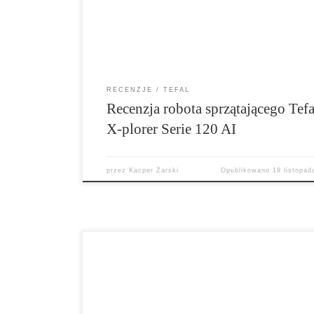
codziennych porządkach. Co jeszcze warto wie
tym modelu? Zapraszam na test!
RECENZJE
TEFAL
Recenzja robota sprzątającego Tefa
X-plorer Serie 120 AI
przez
Kacper Żarski
Opublikowano
19 listopad
Tefal Pro Express Vision GV9820 to bardzo cie
generator pary naszpikowany kilkoma ciekawy
technologiami i trybami pracy. Pozwalają one 
szybsze i wygodniejsze prasowanie, ale także 