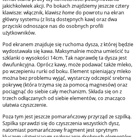
jakichkolwiek akcji. Po bokach znajdziemy jeszcze cztery
klawisze: włącznik, klawisz
home
do powrotu na ekran
główny systemu (z listą dostępnych kaw) oraz dwa
przyciski odnoszące nas do osobnych profili
użytkowników.
Pod ekranem znajduje się ruchoma dysza, z której będzie
wydostawała się kawa. Maksymalnie można umieścić tu
szklanki o wysokości 14cm. Tak naprawdę ta dysza jest
dwufunkcyjna. Oprócz kawy, może podawać także mleko,
po wczepieniu rurki od boku. Element spieniający mleko
można bez problemu wyjąć, wystarczy odczepić srebrną
pokrywę (która trzyma się za pomocą magnesów) oraz
pociągnąć do siebie cały mechanizm. Składa się on z
trzech odłączanych od siebie elementów, co znacząco
ułatwia czyszczenie.
Poza tym jest jeszcze pomarańczowy przyrząd ze szpilką.
Szpilka sprawdzi się do czyszczenia wszystkich dysz,
natomiast pomarańczowy fragment jest sprytnym
kluczem ułatwiającym rozkręcanie drobnych elementów.