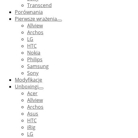
Transcend
Porównania
Pierwsze wrażenia
Allview
Archos
LG
HTC
Nokia
Philips
Samsung
Sony
Modyfikacje
Unboxingi
Acer
Allview
Archos
Asus
HTC
iRig
LG