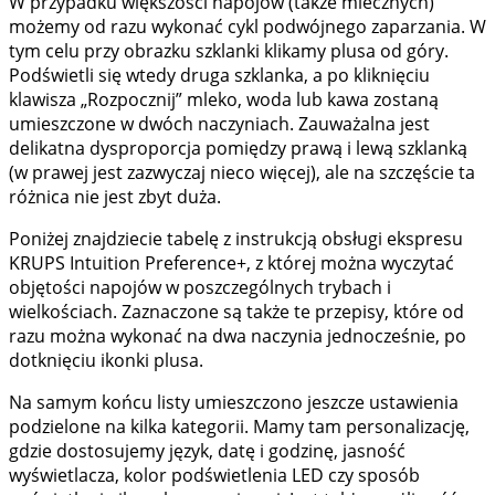
W przypadku większości napojów (także mlecznych)
możemy od razu wykonać cykl podwójnego zaparzania. W
tym celu przy obrazku szklanki klikamy plusa od góry.
Podświetli się wtedy druga szklanka, a po kliknięciu
klawisza „Rozpocznij” mleko, woda lub kawa zostaną
umieszczone w dwóch naczyniach. Zauważalna jest
delikatna dysproporcja pomiędzy prawą i lewą szklanką
(w prawej jest zazwyczaj nieco więcej), ale na szczęście ta
różnica nie jest zbyt duża.
Poniżej znajdziecie tabelę z instrukcją obsługi ekspresu
KRUPS Intuition Preference+, z której można wyczytać
objętości napojów w poszczególnych trybach i
wielkościach. Zaznaczone są także te przepisy, które od
razu można wykonać na dwa naczynia jednocześnie, po
dotknięciu ikonki plusa.
Na samym końcu listy umieszczono jeszcze ustawienia
podzielone na kilka kategorii. Mamy tam personalizację,
gdzie dostosujemy język, datę i godzinę, jasność
wyświetlacza, kolor podświetlenia LED czy sposób