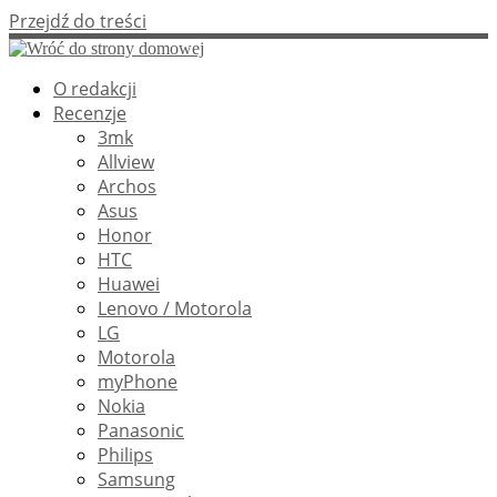
Przejdź do treści
O redakcji
Recenzje
3mk
Allview
Archos
Asus
Honor
HTC
Huawei
Lenovo / Motorola
LG
Motorola
myPhone
Nokia
Panasonic
Philips
Samsung