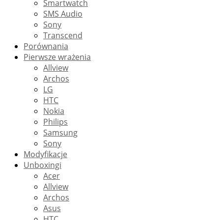
Smartwatch
SMS Audio
Sony
Transcend
Porównania
Pierwsze wrażenia
Allview
Archos
LG
HTC
Nokia
Philips
Samsung
Sony
Modyfikacje
Unboxingi
Acer
Allview
Archos
Asus
HTC