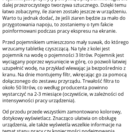
dalej przezroczystego tworzywa sztucznego. Dzięki temu
łatwo zobaczymy, ile ziaren zostało jeszcze w urządzeniu.
Warto tu jednak dodać, że jeśli ziaren będzie za mało do
przygotowania napoju, to zostaniemy o tym fakcie
poinformowani podczas pracy ekspresu na ekranie.
Przed pojemnikiem umieszczono mały suwak, do którego
wrzucamy tabletkę czyszczącą. Na tyle z kolei jest
pojemnik na wodę o pojemności 3 litrów. Pojemnik jest
wyciągany poprzez wysunięcie w górę, co pozwoli łatwiej
uzupełnić wodę, na przykład wlewając ja bezpośrednio z
kranu. Na dnie montujemy filtr, wkręcając go za pomocą
dołączonego do zestawu przyrządu. Trwałość filtra to
około 50 litrów, co według producenta powinno
wystarczyć na 2-3 miesiące (oczywiście, w zależności od
intensywności pracy urządzenia).
Od przodu przede wszystkim zamontowano kolorowy,
dotykowy wyświetlacz. Znacząco ułatwia on obsługę
urządzenia, ale także wyświetla wszelkie informacje na
temat stanu pracy czy konieczności podejmowania