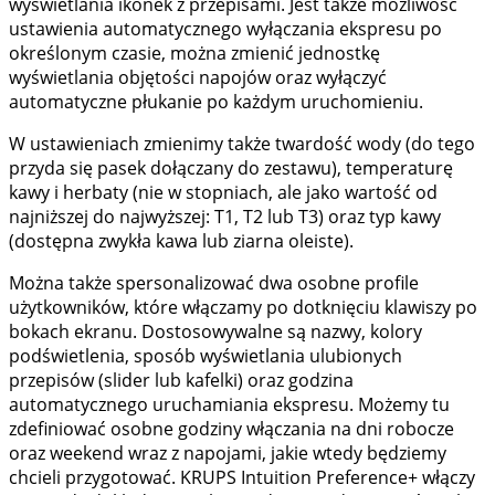
wyświetlania ikonek z przepisami. Jest także możliwość
ustawienia automatycznego wyłączania ekspresu po
określonym czasie, można zmienić jednostkę
wyświetlania objętości napojów oraz wyłączyć
automatyczne płukanie po każdym uruchomieniu.
W ustawieniach zmienimy także twardość wody (do tego
przyda się pasek dołączany do zestawu), temperaturę
kawy i herbaty (nie w stopniach, ale jako wartość od
najniższej do najwyższej: T1, T2 lub T3) oraz typ kawy
(dostępna zwykła kawa lub ziarna oleiste).
Można także spersonalizować dwa osobne profile
użytkowników, które włączamy po dotknięciu klawiszy po
bokach ekranu. Dostosowywalne są nazwy, kolory
podświetlenia, sposób wyświetlania ulubionych
przepisów (slider lub kafelki) oraz godzina
automatycznego uruchamiania ekspresu. Możemy tu
zdefiniować osobne godziny włączania na dni robocze
oraz weekend wraz z napojami, jakie wtedy będziemy
chcieli przygotować. KRUPS Intuition Preference+ włączy