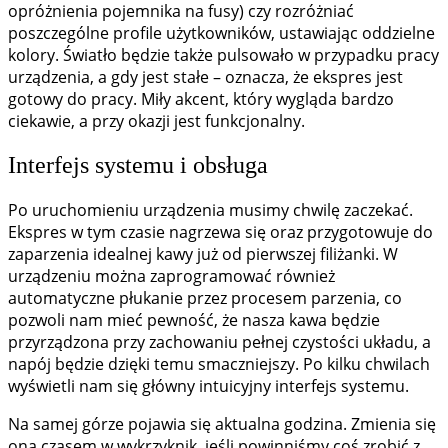
opróżnienia pojemnika na fusy) czy rozróżniać
poszczególne profile użytkowników, ustawiając oddzielne
kolory. Światło będzie także pulsowało w przypadku pracy
urządzenia, a gdy jest stałe – oznacza, że ekspres jest
gotowy do pracy. Miły akcent, który wygląda bardzo
ciekawie, a przy okazji jest funkcjonalny.
Interfejs systemu i obsługa
Po uruchomieniu urządzenia musimy chwilę zaczekać.
Ekspres w tym czasie nagrzewa się oraz przygotowuje do
zaparzenia idealnej kawy już od pierwszej filiżanki. W
urządzeniu można zaprogramować również
automatyczne płukanie przez procesem parzenia, co
pozwoli nam mieć pewność, że nasza kawa będzie
przyrządzona przy zachowaniu pełnej czystości układu, a
napój będzie dzięki temu smaczniejszy. Po kilku chwilach
wyświetli nam się główny intuicyjny interfejs systemu.
Na samej górze pojawia się aktualna godzina. Zmienia się
ona czasem w wykrzyknik, jeśli powinniśmy coś zrobić z