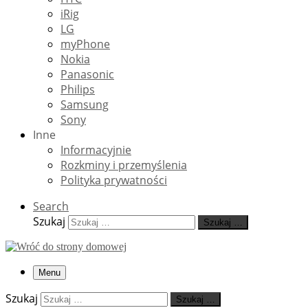
iRig
LG
myPhone
Nokia
Panasonic
Philips
Samsung
Sony
Inne
Informacyjnie
Rozkminy i przemyślenia
Polityka prywatności
Search
Szukaj
Szukaj …
Menu
Szukaj
Szukaj …