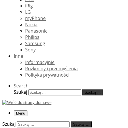
iRig
LG
myPhone
Nokia
Panasonic
Philips
Samsung
Sony
Inne
Informacyjnie
Rozkminy i przemyślenia
Polityka prywatności
Search
Szukaj
Szukaj …
Menu
Szukaj
Szukaj …