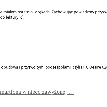
akie miałem ostatnio w rękach. Zachowując powiedzmy przyz
do lektury! 🙂
obudową i przyzwoitymi podzespołami, czyli HTC Desire 626.
smartfona w nieco zawyżonej …