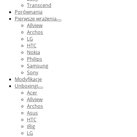
Transcend
Porównania
Pierwsze wrażenia
Allview
Archos
LG
HTC
Nokia
Philips
Samsung
Sony
Modyfikacje
Unboxingi
Acer
Allview
Archos
Asus
HTC
iRig
LG