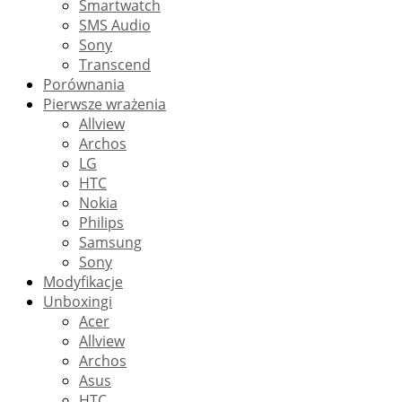
Smartwatch
SMS Audio
Sony
Transcend
Porównania
Pierwsze wrażenia
Allview
Archos
LG
HTC
Nokia
Philips
Samsung
Sony
Modyfikacje
Unboxingi
Acer
Allview
Archos
Asus
HTC