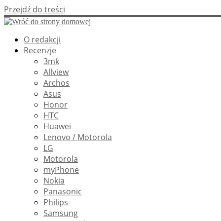
Przejdź do treści
O redakcji
Recenzje
3mk
Allview
Archos
Asus
Honor
HTC
Huawei
Lenovo / Motorola
LG
Motorola
myPhone
Nokia
Panasonic
Philips
Samsung