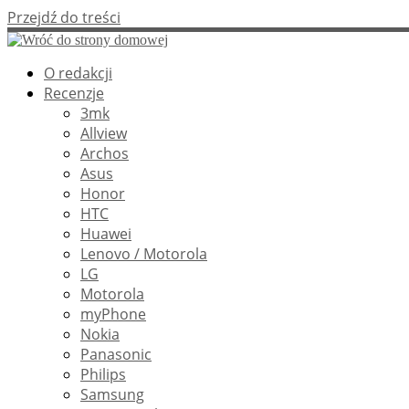
Przejdź do treści
O redakcji
Recenzje
3mk
Allview
Archos
Asus
Honor
HTC
Huawei
Lenovo / Motorola
LG
Motorola
myPhone
Nokia
Panasonic
Philips
Samsung