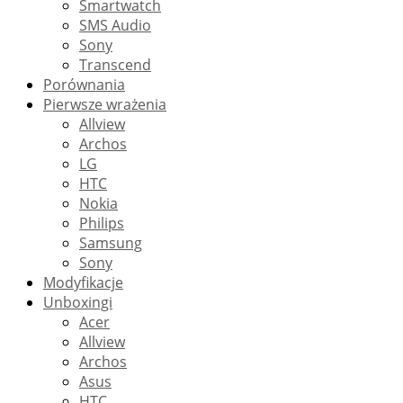
Smartwatch
SMS Audio
Sony
Transcend
Porównania
Pierwsze wrażenia
Allview
Archos
LG
HTC
Nokia
Philips
Samsung
Sony
Modyfikacje
Unboxingi
Acer
Allview
Archos
Asus
HTC