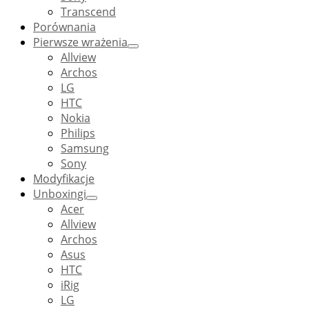
Transcend
Porównania
Pierwsze wrażenia
Allview
Archos
LG
HTC
Nokia
Philips
Samsung
Sony
Modyfikacje
Unboxingi
Acer
Allview
Archos
Asus
HTC
iRig
LG