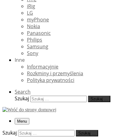
iRig
LG
myPhone
Nokia
Panasonic
Philips
Samsung
Sony
Inne
Informacyjnie
Rozkminy i przemyślenia
Polityka prywatności
Search
Szukaj
Szukaj …
Menu
Szukaj
Szukaj …