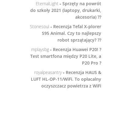
EternalLight
-
Sprzęty na powrót
do szkoły 2021 (laptopy, drukarki,
akcesoria) ??
Stonesoul
-
Recenzja Tefal X-plorer
S95 Animal. Czy to najlepszy
robot sprzątający? ??
mplaysbg
-
Recenzja Huawei P20! ?
Test smartfona między P20 Lite, a
P20 Pro ?
royalpeasantry
-
Recenzja HAUS &
LUFT HL-OP-11/WiFi. To opłacalny
oczyszczacz powietrza z WiFi