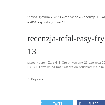
Strona główna
»
2023
»
czerwiec
»
Recenzja TEFAL 
ey801-kapsologicznie-13
recenzja-tefal-easy-fr
13
przez
Kacper Żarski
|
Opublikowano
26 czerwca 2
EY801. Frytownica beztłuszczowa (Airfryer) z funkcją
Nawigacja po obrazach
Poprzedni
TWEET
SHARE