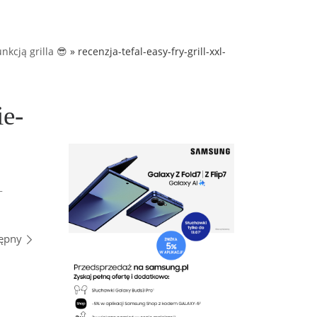
nkcją grilla 😎
»
recenzja-tefal-easy-fry-grill-xxl-
ie-
L
ępny