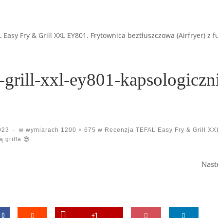
Easy Fry & Grill XXL EY801. Frytownica beztłuszczowa (Airfryer) z fu
y-grill-xxl-ey801-kapsologiczn
023
-
w wymiarach
1200 × 675
w
Recenzja TEFAL Easy Fry & Grill XX
 grilla 😎
Nast
0
+1