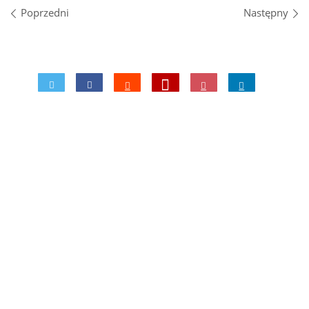
Nawigacja po obrazach
Poprzedni
Następny
0