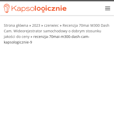
Przejdź do treści
Me
Strona główna
»
2023
»
czerwiec
»
Recenzja 70mai M300 Dash
Cam. Wideorejestrator samochodowy o dobrym stosunku
jakości do ceny
»
recenzja-70mai-m300-dash-cam-
kapsologicznie-9