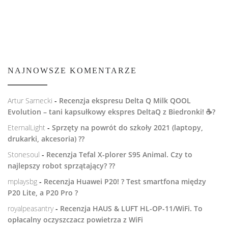
NAJNOWSZE KOMENTARZE
Artur Sarnecki
-
Recenzja ekspresu Delta Q Milk QOOL
Evolution – tani kapsułkowy ekspres DeltaQ z Biedronki! ☕️?
EternalLight
-
Sprzęty na powrót do szkoły 2021 (laptopy,
drukarki, akcesoria) ??
Stonesoul
-
Recenzja Tefal X-plorer S95 Animal. Czy to
najlepszy robot sprzątający? ??
mplaysbg
-
Recenzja Huawei P20! ? Test smartfona między
P20 Lite, a P20 Pro ?
royalpeasantry
-
Recenzja HAUS & LUFT HL-OP-11/WiFi. To
opłacalny oczyszczacz powietrza z WiFi