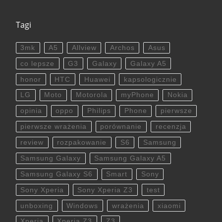
Tagi
3mk
A5
Allview
Archos
Asus
co lepsze
G3
Galaxy
Galaxy A5
honor
HTC
Huawei
kapsologicznie
LG
Moto
Motorola
myPhone
Nokia
opinia
oppo
Philips
Phone
pierwsze
pierwsze wrażenia
porównanie
recenzja
review
rozpakowanie
S6
Samsung
Samsung Galaxy
Samsung Galaxy A5
Samsung Galaxy S6
Smart
Sony
Sony Xperia
Sony Xperia Z3
test
unboxing
Windows
wrażenia
xiaomi
Xperia
Xperia Z3
Z3