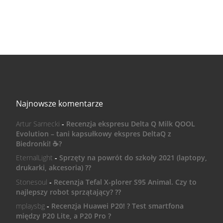
Najnowsze komentarze
Artur Sarnecki
-
Recenzja ekspresu Delta Q Milk QOOL
Evolution – tani kapsułkowy ekspres DeltaQ z
Biedronki! ☕️?
EternalLight
-
Sprzęty na powrót do szkoły 2021 (laptopy,
drukarki, akcesoria) ??
Stonesoul
-
Recenzja Tefal X-plorer S95 Animal. Czy to
najlepszy robot sprzątający? ??
mplaysbg
-
Recenzja Huawei P20! ? Test smartfona
między P20 Lite, a P20 Pro ?