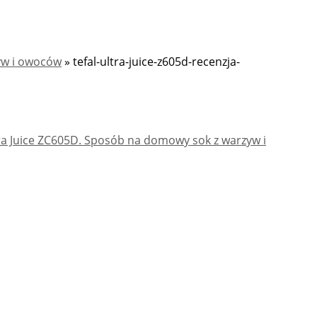
yw i owoców
»
tefal-ultra-juice-z605d-recenzja-
ra Juice ZC605D. Sposób na domowy sok z warzyw i