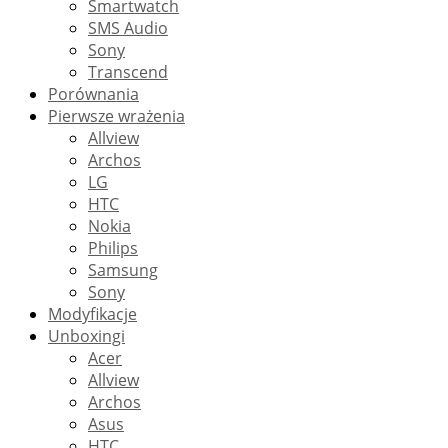
Smartwatch
SMS Audio
Sony
Transcend
Porównania
Pierwsze wrażenia
Allview
Archos
LG
HTC
Nokia
Philips
Samsung
Sony
Modyfikacje
Unboxingi
Acer
Allview
Archos
Asus
HTC