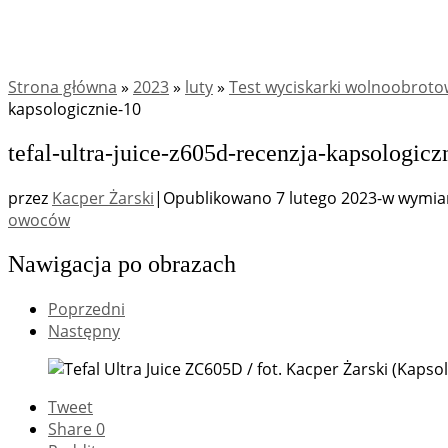
Strona główna
»
2023
»
luty
»
Test wyciskarki wolnoobroto
kapsologicznie-10
tefal-ultra-juice-z605d-recenzja-kapsologicz
przez
Kacper Żarski
|
Opublikowano
7 lutego 2023
-
w wymia
owoców
Nawigacja po obrazach
Poprzedni
Następny
Tweet
Share
0