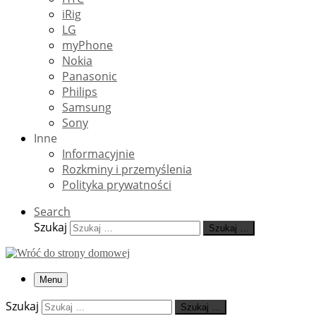
iRig
LG
myPhone
Nokia
Panasonic
Philips
Samsung
Sony
Inne
Informacyjnie
Rozkminy i przemyślenia
Polityka prywatności
Search
Szukaj
Szukaj …
Menu
Szukaj
Szukaj …