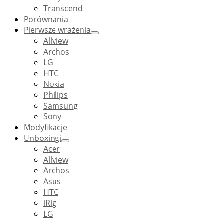
Transcend
Porównania
Pierwsze wrażenia
Allview
Archos
LG
HTC
Nokia
Philips
Samsung
Sony
Modyfikacje
Unboxingi
Acer
Allview
Archos
Asus
HTC
iRig
LG