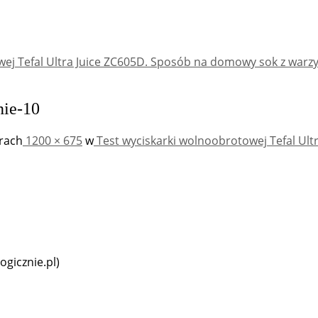
wej Tefal Ultra Juice ZC605D. Sposób na domowy sok z warz
nie-10
rach
1200 × 675
w
Test wyciskarki wolnoobrotowej Tefal Ult