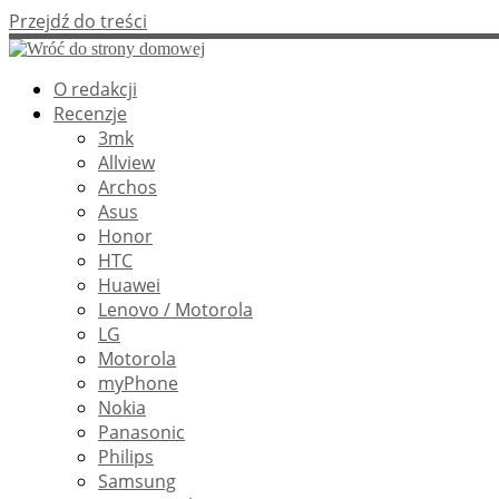
Przejdź do treści
O redakcji
Recenzje
3mk
Allview
Archos
Asus
Honor
HTC
Huawei
Lenovo / Motorola
LG
Motorola
myPhone
Nokia
Panasonic
Philips
Samsung