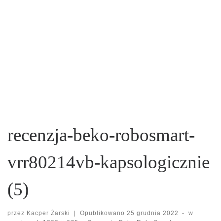
recenzja-beko-robosmart-
vrr80214vb-kapsologicznie
(5)
przez
Kacper Żarski
|
Opublikowano
25 grudnia 2022
-
w