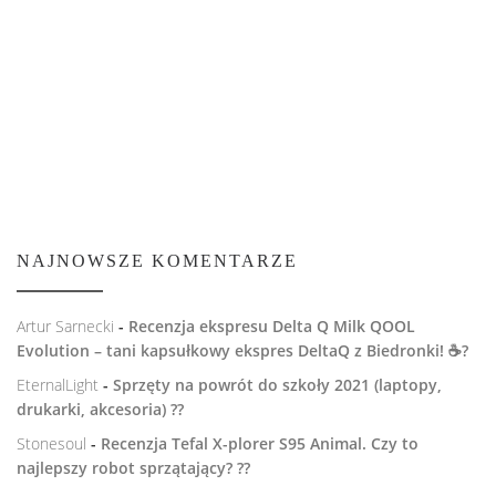
NAJNOWSZE KOMENTARZE
Artur Sarnecki
-
Recenzja ekspresu Delta Q Milk QOOL
Evolution – tani kapsułkowy ekspres DeltaQ z Biedronki! ☕️?
EternalLight
-
Sprzęty na powrót do szkoły 2021 (laptopy,
drukarki, akcesoria) ??
Stonesoul
-
Recenzja Tefal X-plorer S95 Animal. Czy to
najlepszy robot sprzątający? ??