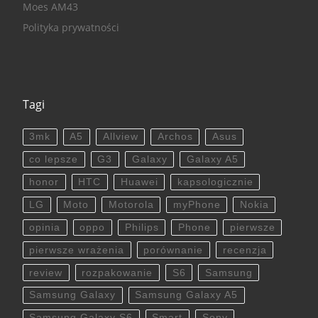
Moes AM43
Polityka prywatności
Tagi
3mk
A5
Allview
Archos
Asus
co lepsze
G3
Galaxy
Galaxy A5
honor
HTC
Huawei
kapsologicznie
LG
Moto
Motorola
myPhone
Nokia
opinia
oppo
Philips
Phone
pierwsze
pierwsze wrażenia
porównanie
recenzja
review
rozpakowanie
S6
Samsung
Samsung Galaxy
Samsung Galaxy A5
Samsung Galaxy S6
Smart
Sony