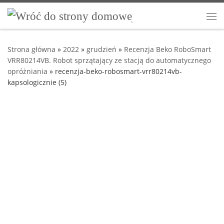
Przejdź do treści
Me
Strona główna
»
2022
»
grudzień
»
Recenzja Beko RoboSmart
VRR80214VB. Robot sprzątający ze stacją do automatycznego
opróżniania
»
recenzja-beko-robosmart-vrr80214vb-
kapsologicznie (5)