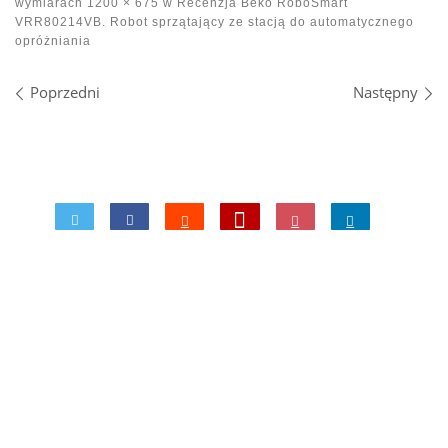
wymiarach
1200 × 675
w
Recenzja Beko RoboSmart
VRR80214VB. Robot sprzątający ze stacją do automatycznego
opróżniania
Nawigacja po obrazach
Poprzedni
Następny
0