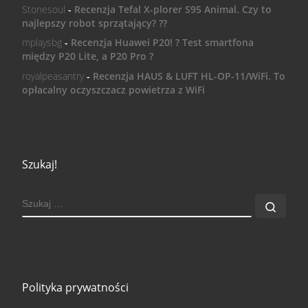
Stonesoul
-
Recenzja Tefal X-plorer S95 Animal. Czy to
najlepszy robot sprzątający? ??
mplaysbg
-
Recenzja Huawei P20! ? Test smartfona
między P20 Lite, a P20 Pro ?
royalpeasantry
-
Recenzja HAUS & LUFT HL-OP-11/WiFi. To
opłacalny oczyszczacz powietrza z WiFi
Szukaj!
SZUKAJ
Szuk
Polityka prywatności