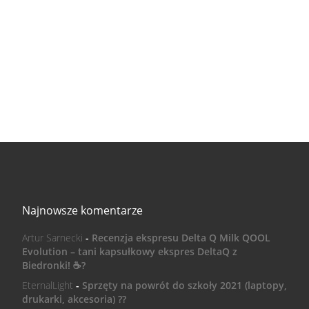
Najnowsze komentarze
Artur Sarnecki
-
Recenzja ekspresu Delta Q Milk QOOL
Evolution – tani kapsułkowy ekspres DeltaQ z
Biedronki! ☕️?
EternalLight
-
Sprzęty na powrót do szkoły 2021 (laptopy,
drukarki, akcesoria) ??