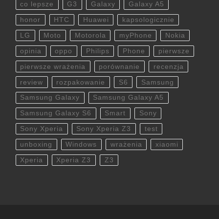
co lepsze
G3
Galaxy
Galaxy A5
honor
HTC
Huawei
kapsologicznie
LG
Moto
Motorola
myPhone
Nokia
opinia
oppo
Philips
Phone
pierwsze
pierwsze wrażenia
porównanie
recenzja
review
rozpakowanie
S6
Samsung
Samsung Galaxy
Samsung Galaxy A5
Samsung Galaxy S6
Smart
Sony
Sony Xperia
Sony Xperia Z3
test
unboxing
Windows
wrażenia
xiaomi
Xperia
Xperia Z3
Z3