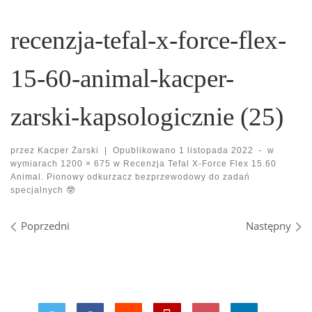
recenzja-tefal-x-force-flex-
15-60-animal-kacper-
zarski-kapsologicznie (25)
przez
Kacper Żarski
|
Opublikowano
1 listopada 2022
-
w
wymiarach
1200 × 675
w
Recenzja Tefal X-Force Flex 15.60
Animal. Pionowy odkurzacz bezprzewodowy do zadań
specjalnych 🤓
Nawigacja po obrazach
Poprzedni
Następny