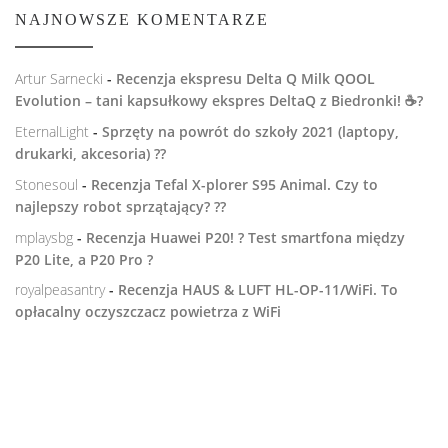
NAJNOWSZE KOMENTARZE
Artur Sarnecki
-
Recenzja ekspresu Delta Q Milk QOOL
Evolution – tani kapsułkowy ekspres DeltaQ z Biedronki! ☕️?
EternalLight
-
Sprzęty na powrót do szkoły 2021 (laptopy,
drukarki, akcesoria) ??
Stonesoul
-
Recenzja Tefal X-plorer S95 Animal. Czy to
najlepszy robot sprzątający? ??
mplaysbg
-
Recenzja Huawei P20! ? Test smartfona między
P20 Lite, a P20 Pro ?
royalpeasantry
-
Recenzja HAUS & LUFT HL-OP-11/WiFi. To
opłacalny oczyszczacz powietrza z WiFi