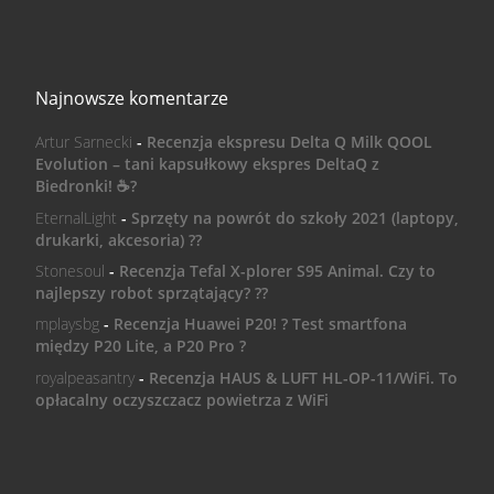
Najnowsze komentarze
Artur Sarnecki
-
Recenzja ekspresu Delta Q Milk QOOL
Evolution – tani kapsułkowy ekspres DeltaQ z
Biedronki! ☕️?
EternalLight
-
Sprzęty na powrót do szkoły 2021 (laptopy,
drukarki, akcesoria) ??
Stonesoul
-
Recenzja Tefal X-plorer S95 Animal. Czy to
najlepszy robot sprzątający? ??
mplaysbg
-
Recenzja Huawei P20! ? Test smartfona
między P20 Lite, a P20 Pro ?
royalpeasantry
-
Recenzja HAUS & LUFT HL-OP-11/WiFi. To
opłacalny oczyszczacz powietrza z WiFi