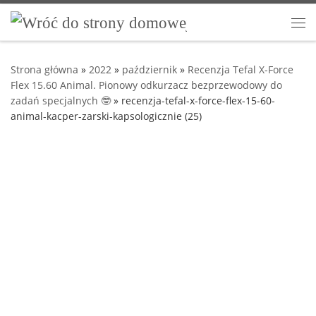
Przejdź do treści
Me
Strona główna
»
2022
»
październik
»
Recenzja Tefal X-Force
Flex 15.60 Animal. Pionowy odkurzacz bezprzewodowy do
zadań specjalnych 🤓
»
recenzja-tefal-x-force-flex-15-60-
animal-kacper-zarski-kapsologicznie (25)