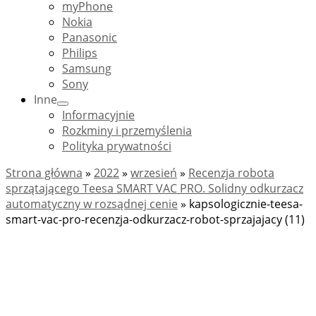
myPhone
Nokia
Panasonic
Philips
Samsung
Sony
Inne
Informacyjnie
Rozkminy i przemyślenia
Polityka prywatności
Strona główna
»
2022
»
wrzesień
»
Recenzja robota
sprzątającego Teesa SMART VAC PRO. Solidny odkurzacz
automatyczny w rozsądnej cenie
»
kapsologicznie-teesa-
smart-vac-pro-recenzja-odkurzacz-robot-sprzajajacy (11)