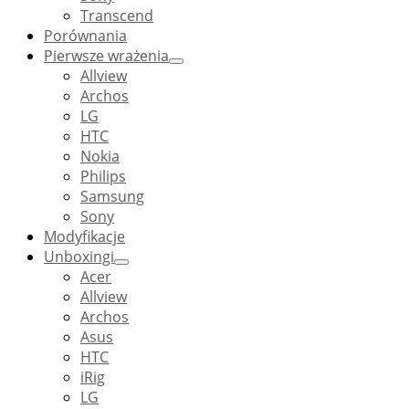
Transcend
Porównania
Pierwsze wrażenia
Allview
Archos
LG
HTC
Nokia
Philips
Samsung
Sony
Modyfikacje
Unboxingi
Acer
Allview
Archos
Asus
HTC
iRig
LG