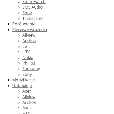
Smartwatch
SMS Audio
Sony
Transcend
Porównania
Pierwsze wrażenia
Allview
Archos
LG
HTC
Nokia
Philips
Samsung
Sony
Modyfikacje
Unboxingi
Acer
Allview
Archos
Asus
HTC