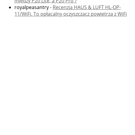
między P20 Lite, a P20 Pro ?
royalpeasantry
-
Recenzja HAUS & LUFT HL-OP-
11/WiFi. To opłacalny oczyszczacz powietrza z WiFi