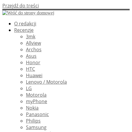
Przejdź do treści
O redakcji
Recenzje
3mk
Allview
Archos
Asus
Honor
HTC
Huawei
Lenovo / Motorola
LG
Motorola
myPhone
Nokia
Panasonic
Philips
Samsung