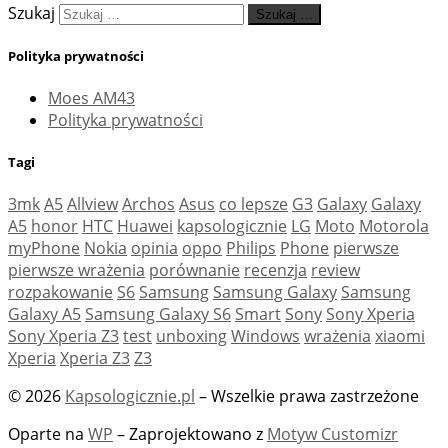
Szukaj
Szukaj …
Polityka prywatności
Moes AM43
Polityka prywatności
Tagi
3mk
A5
Allview
Archos
Asus
co lepsze
G3
Galaxy
Galaxy
A5
honor
HTC
Huawei
kapsologicznie
LG
Moto
Motorola
myPhone
Nokia
opinia
oppo
Philips
Phone
pierwsze
pierwsze wrażenia
porównanie
recenzja
review
rozpakowanie
S6
Samsung
Samsung Galaxy
Samsung
Galaxy A5
Samsung Galaxy S6
Smart
Sony
Sony Xperia
Sony Xperia Z3
test
unboxing
Windows
wrażenia
xiaomi
Xperia
Xperia Z3
Z3
© 2026
Kapsologicznie.pl
– Wszelkie prawa zastrzeżone
Oparte na
WP
– Zaprojektowano z
Motyw Customizr