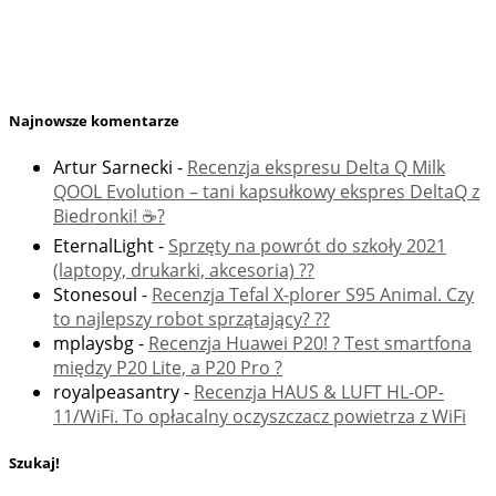
Najnowsze komentarze
Artur Sarnecki
-
Recenzja ekspresu Delta Q Milk
QOOL Evolution – tani kapsułkowy ekspres DeltaQ z
Biedronki! ☕️?
EternalLight
-
Sprzęty na powrót do szkoły 2021
(laptopy, drukarki, akcesoria) ??
Stonesoul
-
Recenzja Tefal X-plorer S95 Animal. Czy
to najlepszy robot sprzątający? ??
mplaysbg
-
Recenzja Huawei P20! ? Test smartfona
między P20 Lite, a P20 Pro ?
royalpeasantry
-
Recenzja HAUS & LUFT HL-OP-
11/WiFi. To opłacalny oczyszczacz powietrza z WiFi
Szukaj!