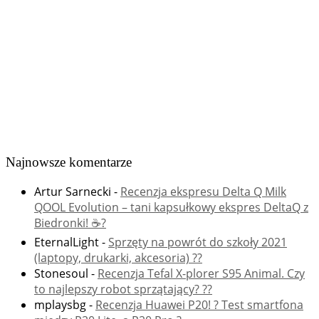
Najnowsze komentarze
Artur Sarnecki
-
Recenzja ekspresu Delta Q Milk
QOOL Evolution – tani kapsułkowy ekspres DeltaQ z
Biedronki! ☕️?
EternalLight
-
Sprzęty na powrót do szkoły 2021
(laptopy, drukarki, akcesoria) ??
Stonesoul
-
Recenzja Tefal X-plorer S95 Animal. Czy
to najlepszy robot sprzątający? ??
mplaysbg
-
Recenzja Huawei P20! ? Test smartfona