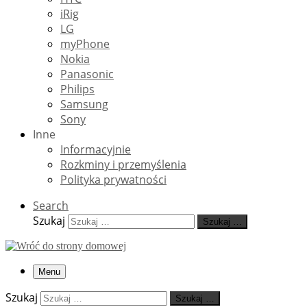
iRig
LG
myPhone
Nokia
Panasonic
Philips
Samsung
Sony
Inne
Informacyjnie
Rozkminy i przemyślenia
Polityka prywatności
Search
Szukaj
Szukaj …
Menu
Szukaj
Szukaj …