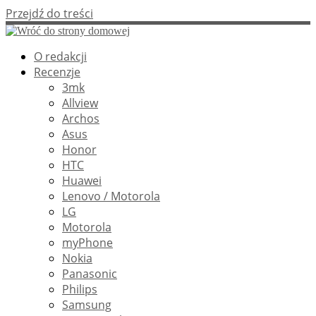
Przejdź do treści
O redakcji
Recenzje
3mk
Allview
Archos
Asus
Honor
HTC
Huawei
Lenovo / Motorola
LG
Motorola
myPhone
Nokia
Panasonic
Philips
Samsung