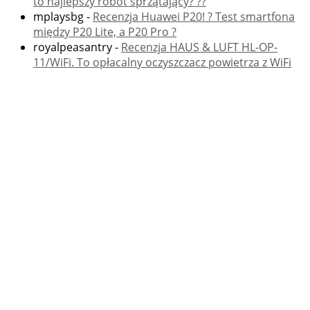
to najlepszy robot sprzątający? ??
mplaysbg
-
Recenzja Huawei P20! ? Test smartfona
między P20 Lite, a P20 Pro ?
royalpeasantry
-
Recenzja HAUS & LUFT HL-OP-
11/WiFi. To opłacalny oczyszczacz powietrza z WiFi