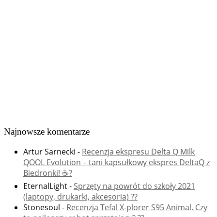
Najnowsze komentarze
Artur Sarnecki
-
Recenzja ekspresu Delta Q Milk
QOOL Evolution – tani kapsułkowy ekspres DeltaQ z
Biedronki! ☕️?
EternalLight
-
Sprzęty na powrót do szkoły 2021
(laptopy, drukarki, akcesoria) ??
Stonesoul
-
Recenzja Tefal X-plorer S95 Animal. Czy