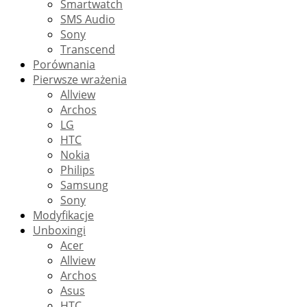
Smartwatch
SMS Audio
Sony
Transcend
Porównania
Pierwsze wrażenia
Allview
Archos
LG
HTC
Nokia
Philips
Samsung
Sony
Modyfikacje
Unboxingi
Acer
Allview
Archos
Asus
HTC