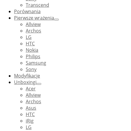
Transcend
Porównania
Pierwsze wrażenia
Allview
Archos
LG
HTC
Nokia
Philips
Samsung
Sony
Modyfikacje
Unboxingi
Acer
Allview
Archos
Asus
HTC
iRig
LG