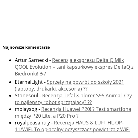
Najnowsze komentarze
Artur Sarnecki
-
Recenzja ekspresu Delta Q Milk
QOOL Evolution – tani kapsułkowy ekspres DeltaQ z
Biedronki! ☕️?
EternalLight
-
Sprzęty na powrót do szkoły 2021
(laptopy, drukarki, akcesoria) ??
Stonesoul
-
Recenzja Tefal X-plorer S95 Animal. Czy
to najlepszy robot sprzątający? ??
mplaysbg
-
Recenzja Huawei P20! ? Test smartfona
między P20 Lite, a P20 Pro ?
royalpeasantry
-
Recenzja HAUS & LUFT HL-OP-
11/WiFi. To opłacalny oczyszczacz powietrza z WiFi