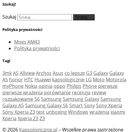
Szukaj!
Szukaj
Szukaj …
Polityka prywatności
Moes AM43
Polityka prywatności
Tagi
3mk
A5
Allview
Archos
Asus
co lepsze
G3
Galaxy
Galaxy
A5
honor
HTC
Huawei
kapsologicznie
LG
Moto
Motorola
myPhone
Nokia
opinia
oppo
Philips
Phone
pierwsze
pierwsze wrażenia
porównanie
recenzja
review
rozpakowanie
S6
Samsung
Samsung Galaxy
Samsung
Galaxy A5
Samsung Galaxy S6
Smart
Sony
Sony Xperia
Sony Xperia Z3
test
unboxing
Windows
wrażenia
xiaomi
Xperia
Xperia Z3
Z3
© 2026
Kapsologicznie.pl
– Wszelkie prawa zastrzeżone