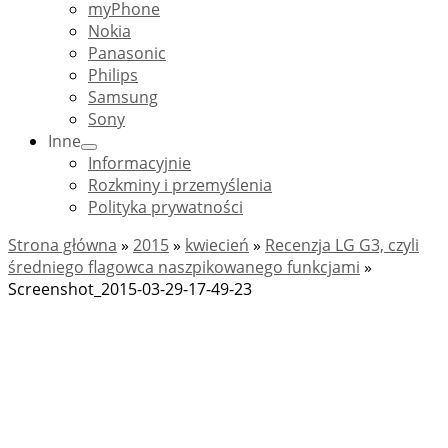
myPhone
Nokia
Panasonic
Philips
Samsung
Sony
Inne
Informacyjnie
Rozkminy i przemyślenia
Polityka prywatności
Strona główna
»
2015
»
kwiecień
»
Recenzja LG G3, czyli
średniego flagowca naszpikowanego funkcjami
»
Screenshot_2015-03-29-17-49-23