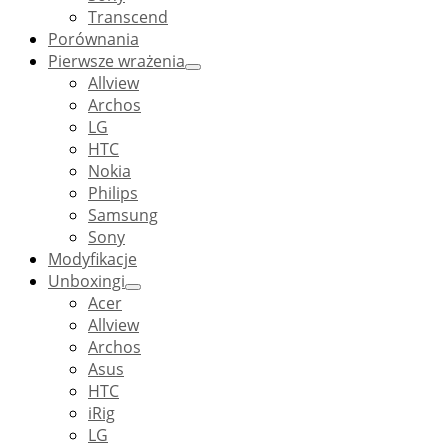
Transcend
Porównania
Pierwsze wrażenia
Allview
Archos
LG
HTC
Nokia
Philips
Samsung
Sony
Modyfikacje
Unboxingi
Acer
Allview
Archos
Asus
HTC
iRig
LG