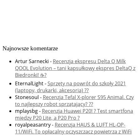
Najnowsze komentarze
Artur Sarnecki
-
Recenzja ekspresu Delta Q Milk
QOOL Evolution – tani kapsułkowy ekspres DeltaQ z
Biedronki! ☕️?
EternalLight
-
Sprzęty na powrót do szkoły 2021
(laptopy, drukarki, akcesoria) ??
Stonesoul
-
Recenzja Tefal X-plorer S95 Animal. Czy
to najlepszy robot sprzątający? ??
mplaysbg
-
Recenzja Huawei P20! ? Test smartfona
między P20 Lite, a P20 Pro ?
royalpeasantry
-
Recenzja HAUS & LUFT HL-OP-
11/WiFi. To opłacalny oczyszczacz powietrza z WiFi