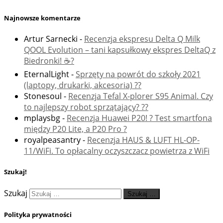
Najnowsze komentarze
Artur Sarnecki
-
Recenzja ekspresu Delta Q Milk
QOOL Evolution – tani kapsułkowy ekspres DeltaQ z
Biedronki! ☕️?
EternalLight
-
Sprzęty na powrót do szkoły 2021
(laptopy, drukarki, akcesoria) ??
Stonesoul
-
Recenzja Tefal X-plorer S95 Animal. Czy
to najlepszy robot sprzątający? ??
mplaysbg
-
Recenzja Huawei P20! ? Test smartfona
między P20 Lite, a P20 Pro ?
royalpeasantry
-
Recenzja HAUS & LUFT HL-OP-
11/WiFi. To opłacalny oczyszczacz powietrza z WiFi
Szukaj!
Szukaj
Szukaj …
Polityka prywatności