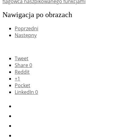
flagowca naszpikowanego funkcjami
Nawigacja po obrazach
Poprzedni
Następny
Tweet
Share
0
Reddit
+1
Pocket
LinkedIn
0