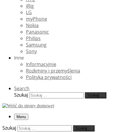
iRig
LG
myPhone
Nokia
Panasonic
Philips
Samsung
Sony
Inne
Informacyjnie
Rozkminy i przemyślenia
Polityka prywatności
Search
Szukaj
Szukaj …
Menu
Szukaj
Szukaj …