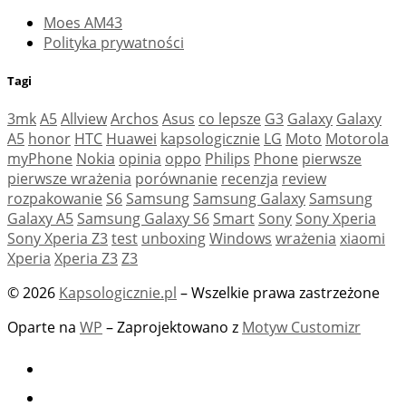
Moes AM43
Polityka prywatności
Tagi
3mk
A5
Allview
Archos
Asus
co lepsze
G3
Galaxy
Galaxy
A5
honor
HTC
Huawei
kapsologicznie
LG
Moto
Motorola
myPhone
Nokia
opinia
oppo
Philips
Phone
pierwsze
pierwsze wrażenia
porównanie
recenzja
review
rozpakowanie
S6
Samsung
Samsung Galaxy
Samsung
Galaxy A5
Samsung Galaxy S6
Smart
Sony
Sony Xperia
Sony Xperia Z3
test
unboxing
Windows
wrażenia
xiaomi
Xperia
Xperia Z3
Z3
© 2026
Kapsologicznie.pl
– Wszelkie prawa zastrzeżone
Oparte na
WP
– Zaprojektowano z
Motyw Customizr