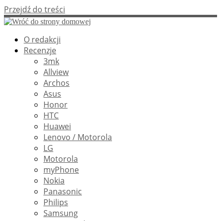
Przejdź do treści
O redakcji
Recenzje
3mk
Allview
Archos
Asus
Honor
HTC
Huawei
Lenovo / Motorola
LG
Motorola
myPhone
Nokia
Panasonic
Philips
Samsung