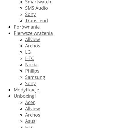
Smartwatch
SMS Audio
Sony
Transcend
Porównania
Pierwsze wrażenia
Allview
Archos
LG
HTC
Nokia
Philips
Samsung
Sony
Modyfikacje
Unboxingi
Acer
Allview
Archos
Asus
HTC