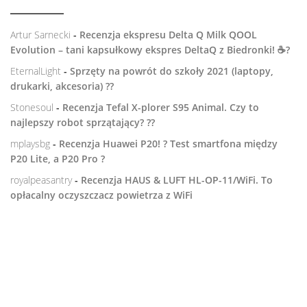
Artur Sarnecki
-
Recenzja ekspresu Delta Q Milk QOOL
Evolution – tani kapsułkowy ekspres DeltaQ z Biedronki! ☕️?
EternalLight
-
Sprzęty na powrót do szkoły 2021 (laptopy,
drukarki, akcesoria) ??
Stonesoul
-
Recenzja Tefal X-plorer S95 Animal. Czy to
najlepszy robot sprzątający? ??
mplaysbg
-
Recenzja Huawei P20! ? Test smartfona między
P20 Lite, a P20 Pro ?
royalpeasantry
-
Recenzja HAUS & LUFT HL-OP-11/WiFi. To
opłacalny oczyszczacz powietrza z WiFi