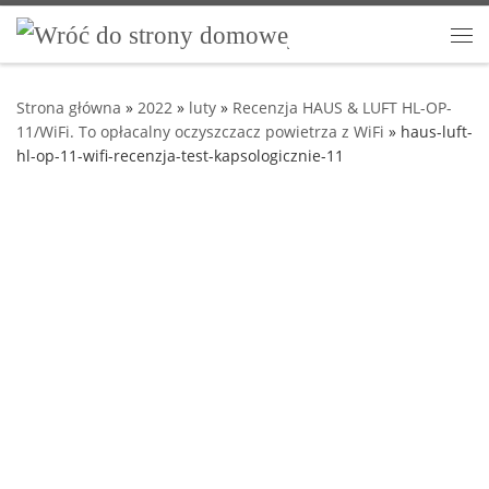
Przejdź do treści
Me
Strona główna
»
2022
»
luty
»
Recenzja HAUS & LUFT HL-OP-
11/WiFi. To opłacalny oczyszczacz powietrza z WiFi
»
haus-luft-
hl-op-11-wifi-recenzja-test-kapsologicznie-11