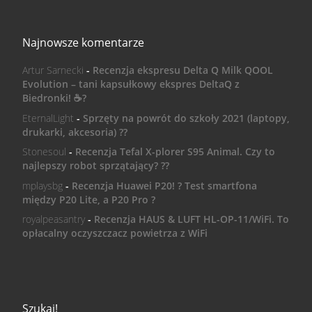
Najnowsze komentarze
Artur Sarnecki
-
Recenzja ekspresu Delta Q Milk QOOL
Evolution – tani kapsułkowy ekspres DeltaQ z
Biedronki! ☕️?
EternalLight
-
Sprzęty na powrót do szkoły 2021 (laptopy,
drukarki, akcesoria) ??
Stonesoul
-
Recenzja Tefal X-plorer S95 Animal. Czy to
najlepszy robot sprzątający? ??
mplaysbg
-
Recenzja Huawei P20! ? Test smartfona
między P20 Lite, a P20 Pro ?
royalpeasantry
-
Recenzja HAUS & LUFT HL-OP-11/WiFi. To
opłacalny oczyszczacz powietrza z WiFi
Szukaj!