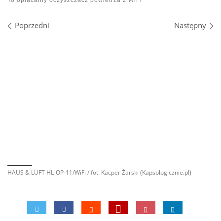
Nawigacja po obrazach
Poprzedni
Następny
HAUS & LUFT HL-OP-11/WiFi / fot. Kacper Żarski (Kapsologicznie.pl)