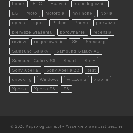
honor
HTC
Huawei
kapsologicznie
LG
Moto
Motorola
myPhone
Nokia
opinia
oppo
Philips
Phone
pierwsze
pierwsze wrażenia
porównanie
recenzja
review
rozpakowanie
S6
Samsung
Samsung Galaxy
Samsung Galaxy A5
Samsung Galaxy S6
Smart
Sony
Sony Xperia
Sony Xperia Z3
test
unboxing
Windows
wrażenia
xiaomi
Xperia
Xperia Z3
Z3
© 2026
Kapsologicznie.pl
– Wszelkie prawa zastrzeżone