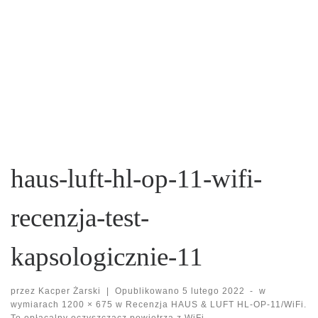
haus-luft-hl-op-11-wifi-
recenzja-test-
kapsologicznie-11
przez
Kacper Żarski
|
Opublikowano
5 lutego 2022
-
w
wymiarach
1200 × 675
w
Recenzja HAUS & LUFT HL-OP-11/WiFi.
To opłacalny oczyszczacz powietrza z WiFi