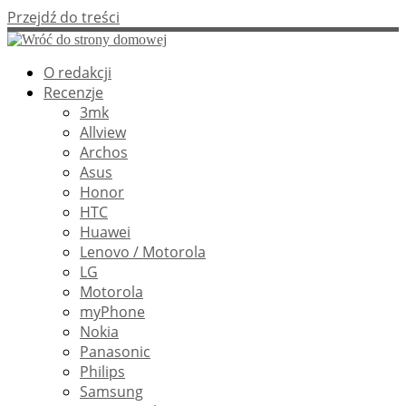
Przejdź do treści
O redakcji
Recenzje
3mk
Allview
Archos
Asus
Honor
HTC
Huawei
Lenovo / Motorola
LG
Motorola
myPhone
Nokia
Panasonic
Philips
Samsung