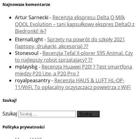
Najnowsze komentarze
Artur Sarnecki
-
Recenzja ekspresu Delta Q Milk
QOOL Evolution – tani kapsułkowy ekspres DeltaQ z
Biedronki! ☕️?
EternalLight
-
Sprzęty na powrót do szkoły 2021
(laptopy, drukarki, akcesoria) ??
Stonesoul
-
Recenzja Tefal X-plorer S95 Animal. Czy
to najlepszy robot sprzątający? ??
mplaysbg
-
Recenzja Huawei P20! ? Test smartfona
między P20 Lite, a P20 Pro ?
royalpeasantry
-
Recenzja HAUS & LUFT HL-OP-
11/WiFi. To opłacalny oczyszczacz powietrza z WiFi
Szukaj!
Szukaj
Szukaj …
Polityka prywatności