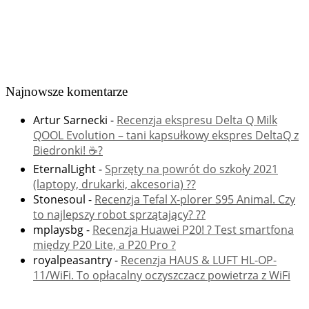
Najnowsze komentarze
Artur Sarnecki
-
Recenzja ekspresu Delta Q Milk
QOOL Evolution – tani kapsułkowy ekspres DeltaQ z
Biedronki! ☕️?
EternalLight
-
Sprzęty na powrót do szkoły 2021
(laptopy, drukarki, akcesoria) ??
Stonesoul
-
Recenzja Tefal X-plorer S95 Animal. Czy
to najlepszy robot sprzątający? ??
mplaysbg
-
Recenzja Huawei P20! ? Test smartfona
między P20 Lite, a P20 Pro ?
royalpeasantry
-
Recenzja HAUS & LUFT HL-OP-
11/WiFi. To opłacalny oczyszczacz powietrza z WiFi