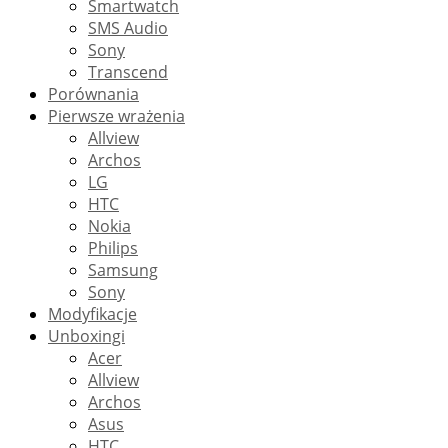
Smartwatch
SMS Audio
Sony
Transcend
Porównania
Pierwsze wrażenia
Allview
Archos
LG
HTC
Nokia
Philips
Samsung
Sony
Modyfikacje
Unboxingi
Acer
Allview
Archos
Asus
HTC