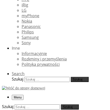
iRig
LG
myPhone
Nokia
Panasonic
Philips
Samsung
Sony
Inne
Informacyjnie
Rozkminy i przemyślenia
Polityka prywatności
Search
Szukaj
Szukaj …
Menu
Szukaj
Szukaj …