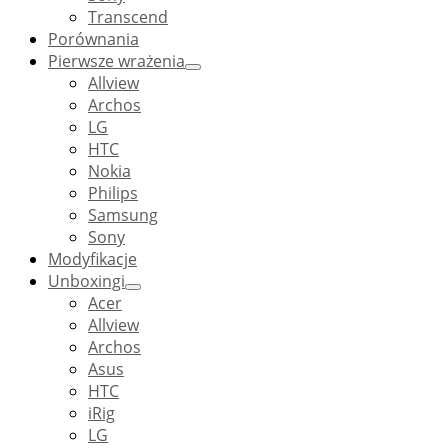
Transcend
Porównania
Pierwsze wrażenia
Allview
Archos
LG
HTC
Nokia
Philips
Samsung
Sony
Modyfikacje
Unboxingi
Acer
Allview
Archos
Asus
HTC
iRig
LG