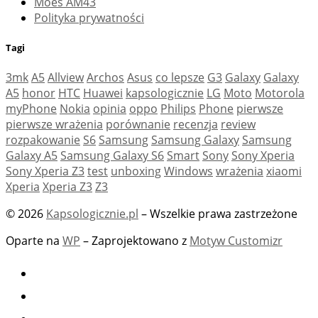
Moes AM43
Polityka prywatności
Tagi
3mk
A5
Allview
Archos
Asus
co lepsze
G3
Galaxy
Galaxy
A5
honor
HTC
Huawei
kapsologicznie
LG
Moto
Motorola
myPhone
Nokia
opinia
oppo
Philips
Phone
pierwsze
pierwsze wrażenia
porównanie
recenzja
review
rozpakowanie
S6
Samsung
Samsung Galaxy
Samsung
Galaxy A5
Samsung Galaxy S6
Smart
Sony
Sony Xperia
Sony Xperia Z3
test
unboxing
Windows
wrażenia
xiaomi
Xperia
Xperia Z3
Z3
© 2026
Kapsologicznie.pl
– Wszelkie prawa zastrzeżone
Oparte na
WP
– Zaprojektowano z
Motyw Customizr