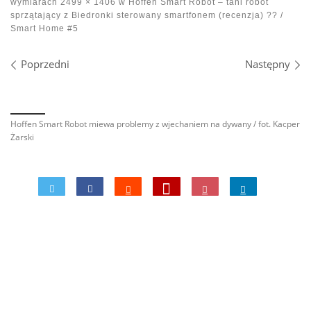
wymiarach
2499 × 1406
w
Hoffen Smart Robot – tani robot
sprzątający z Biedronki sterowany smartfonem (recenzja) ?? /
Smart Home #5
Nawigacja po obrazach
Poprzedni
Następny
Hoffen Smart Robot miewa problemy z wjechaniem na dywany / fot. Kacper
Żarski
0