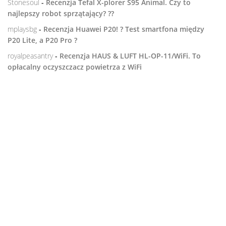
Stonesoul
-
Recenzja Tefal X-plorer S95 Animal. Czy to
najlepszy robot sprzątający? ??
mplaysbg
-
Recenzja Huawei P20! ? Test smartfona między
P20 Lite, a P20 Pro ?
royalpeasantry
-
Recenzja HAUS & LUFT HL-OP-11/WiFi. To
opłacalny oczyszczacz powietrza z WiFi