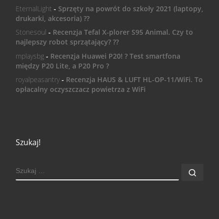
EternalLight
-
Sprzęty na powrót do szkoły 2021 (laptopy,
drukarki, akcesoria) ??
Stonesoul
-
Recenzja Tefal X-plorer S95 Animal. Czy to
najlepszy robot sprzątający? ??
mplaysbg
-
Recenzja Huawei P20! ? Test smartfona
między P20 Lite, a P20 Pro ?
royalpeasantry
-
Recenzja HAUS & LUFT HL-OP-11/WiFi. To
opłacalny oczyszczacz powietrza z WiFi
Szukaj!
SZUKAJ
Szuk