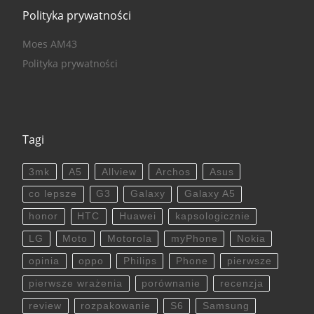
Polityka prywatności
Moes AM43
Polityka prywatności
Tagi
3mk
A5
Allview
Archos
Asus
co lepsze
G3
Galaxy
Galaxy A5
honor
HTC
Huawei
kapsologicznie
LG
Moto
Motorola
myPhone
Nokia
opinia
oppo
Philips
Phone
pierwsze
pierwsze wrażenia
porównanie
recenzja
review
rozpakowanie
S6
Samsung