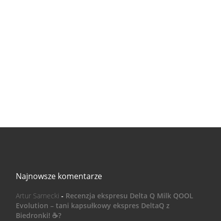
Najnowsze komentarze
Artur Sarnecki
-
Recenzja ekspresu Delta Q Milk QOOL
Evolution – tani kapsułkowy ekspres DeltaQ z
Biedronki! ☕️?