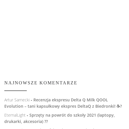
NAJNOWSZE KOMENTARZE
Artur Sarnecki
-
Recenzja ekspresu Delta Q Milk QOOL
Evolution – tani kapsułkowy ekspres DeltaQ z Biedronki! ☕️?
EternalLight
-
Sprzęty na powrót do szkoły 2021 (laptopy,
drukarki, akcesoria) ??