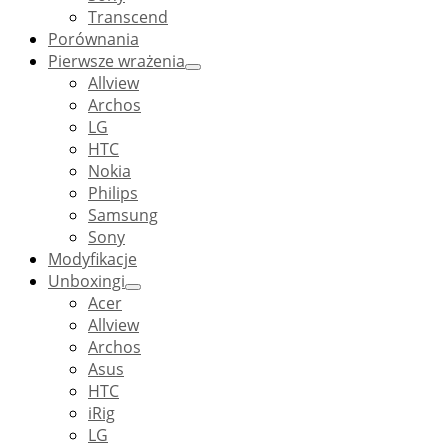
Transcend
Porównania
Pierwsze wrażenia
Allview
Archos
LG
HTC
Nokia
Philips
Samsung
Sony
Modyfikacje
Unboxingi
Acer
Allview
Archos
Asus
HTC
iRig
LG