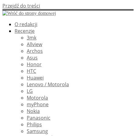
Przejdź do treści
O redakcji
Recenzje
3mk
Allview
Archos
Asus
Honor
HTC
Huawei
Lenovo / Motorola
LG
Motorola
myPhone
Nokia
Panasonic
Philips
Samsung