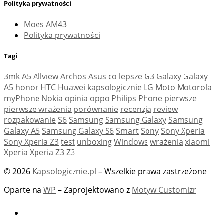
Polityka prywatności
Moes AM43
Polityka prywatności
Tagi
3mk
A5
Allview
Archos
Asus
co lepsze
G3
Galaxy
Galaxy
A5
honor
HTC
Huawei
kapsologicznie
LG
Moto
Motorola
myPhone
Nokia
opinia
oppo
Philips
Phone
pierwsze
pierwsze wrażenia
porównanie
recenzja
review
rozpakowanie
S6
Samsung
Samsung Galaxy
Samsung
Galaxy A5
Samsung Galaxy S6
Smart
Sony
Sony Xperia
Sony Xperia Z3
test
unboxing
Windows
wrażenia
xiaomi
Xperia
Xperia Z3
Z3
© 2026
Kapsologicznie.pl
– Wszelkie prawa zastrzeżone
Oparte na
WP
– Zaprojektowano z
Motyw Customizr