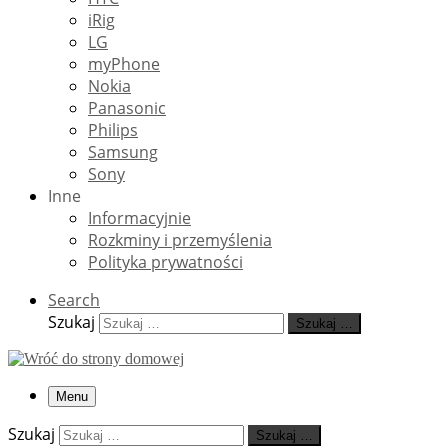
iRig
LG
myPhone
Nokia
Panasonic
Philips
Samsung
Sony
Inne
Informacyjnie
Rozkminy i przemyślenia
Polityka prywatności
Search
Szukaj
Szukaj …
Menu
Szukaj
Szukaj …