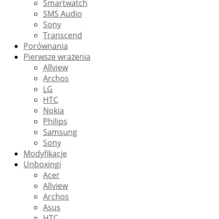
Smartwatch
SMS Audio
Sony
Transcend
Porównania
Pierwsze wrażenia
Allview
Archos
LG
HTC
Nokia
Philips
Samsung
Sony
Modyfikacje
Unboxingi
Acer
Allview
Archos
Asus
HTC