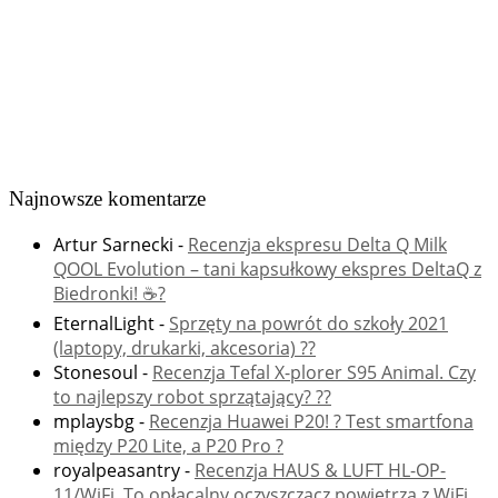
Najnowsze komentarze
Artur Sarnecki
-
Recenzja ekspresu Delta Q Milk
QOOL Evolution – tani kapsułkowy ekspres DeltaQ z
Biedronki! ☕️?
EternalLight
-
Sprzęty na powrót do szkoły 2021
(laptopy, drukarki, akcesoria) ??
Stonesoul
-
Recenzja Tefal X-plorer S95 Animal. Czy
to najlepszy robot sprzątający? ??
mplaysbg
-
Recenzja Huawei P20! ? Test smartfona
między P20 Lite, a P20 Pro ?
royalpeasantry
-
Recenzja HAUS & LUFT HL-OP-
11/WiFi. To opłacalny oczyszczacz powietrza z WiFi