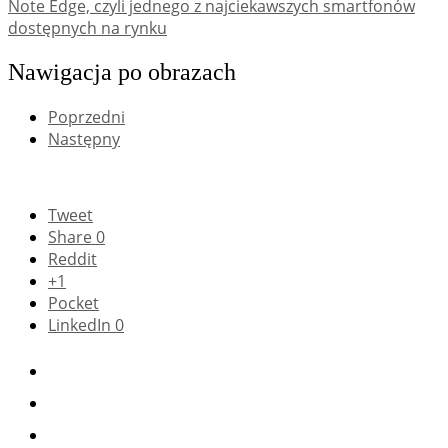
Note Edge, czyli jednego z najciekawszych smartfonów
dostępnych na rynku
Nawigacja po obrazach
Poprzedni
Następny
Tweet
Share
0
Reddit
+1
Pocket
LinkedIn
0