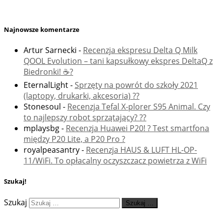
Najnowsze komentarze
Artur Sarnecki
-
Recenzja ekspresu Delta Q Milk
QOOL Evolution – tani kapsułkowy ekspres DeltaQ z
Biedronki! ☕️?
EternalLight
-
Sprzęty na powrót do szkoły 2021
(laptopy, drukarki, akcesoria) ??
Stonesoul
-
Recenzja Tefal X-plorer S95 Animal. Czy
to najlepszy robot sprzątający? ??
mplaysbg
-
Recenzja Huawei P20! ? Test smartfona
między P20 Lite, a P20 Pro ?
royalpeasantry
-
Recenzja HAUS & LUFT HL-OP-
11/WiFi. To opłacalny oczyszczacz powietrza z WiFi
Szukaj!
Szukaj
Szukaj …