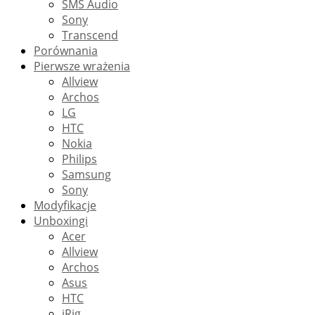
SMS Audio
Sony
Transcend
Porównania
Pierwsze wrażenia
Allview
Archos
LG
HTC
Nokia
Philips
Samsung
Sony
Modyfikacje
Unboxingi
Acer
Allview
Archos
Asus
HTC
iRig