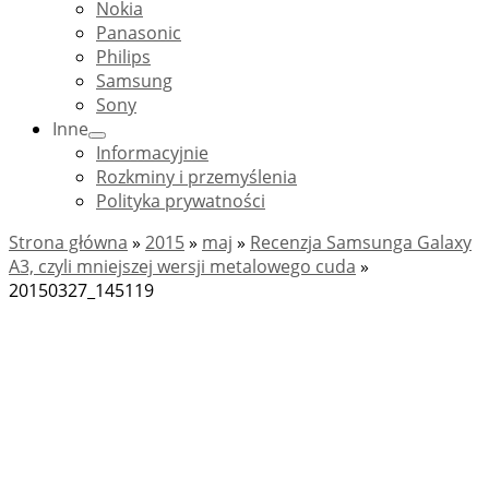
Nokia
Panasonic
Philips
Samsung
Sony
Inne
Informacyjnie
Rozkminy i przemyślenia
Polityka prywatności
Strona główna
»
2015
»
maj
»
Recenzja Samsunga Galaxy
A3, czyli mniejszej wersji metalowego cuda
»
20150327_145119