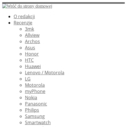
Przejdź
do
O redakcji
treści
Recenzje
3mk
Allview
Archos
Asus
Honor
HTC
Huawei
Lenovo / Motorola
LG
Motorola
myPhone
Nokia
Panasonic
Philips
Samsung
Smartwatch