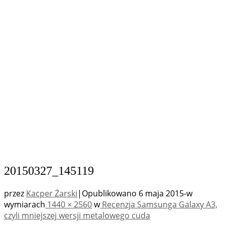
20150327_145119
przez
Kacper Żarski
|
Opublikowano
6 maja 2015
-
w
wymiarach
1440 × 2560
w
Recenzja Samsunga Galaxy A3,
czyli mniejszej wersji metalowego cuda