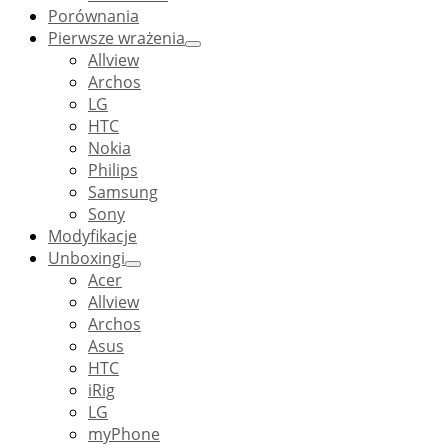
Porównania
Pierwsze wrażenia
Allview
Archos
LG
HTC
Nokia
Philips
Samsung
Sony
Modyfikacje
Unboxingi
Acer
Allview
Archos
Asus
HTC
iRig
LG
myPhone