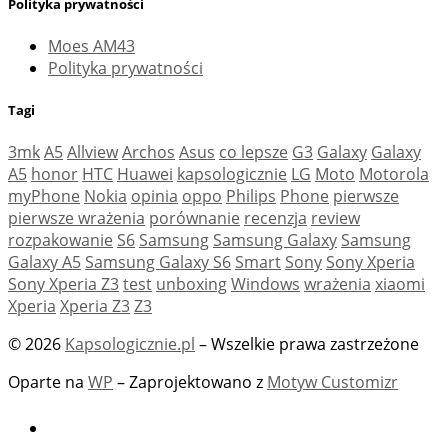
Polityka prywatności
Moes AM43
Polityka prywatności
Tagi
3mk
A5
Allview
Archos
Asus
co lepsze
G3
Galaxy
Galaxy
A5
honor
HTC
Huawei
kapsologicznie
LG
Moto
Motorola
myPhone
Nokia
opinia
oppo
Philips
Phone
pierwsze
pierwsze wrażenia
porównanie
recenzja
review
rozpakowanie
S6
Samsung
Samsung Galaxy
Samsung
Galaxy A5
Samsung Galaxy S6
Smart
Sony
Sony Xperia
Sony Xperia Z3
test
unboxing
Windows
wrażenia
xiaomi
Xperia
Xperia Z3
Z3
© 2026
Kapsologicznie.pl
– Wszelkie prawa zastrzeżone
Oparte na
WP
– Zaprojektowano z
Motyw Customizr