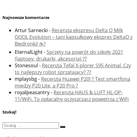
Najnowsze komentarze
Artur Sarnecki
-
Recenzja ekspresu Delta Q Milk
QOOL Evolution – tani kapsułkowy ekspres DeltaQ z
Biedronki! ☕️?
EternalLight
-
Sprzęty na powrót do szkoły 2021
(laptopy, drukarki, akcesoria) ??
Stonesoul
-
Recenzja Tefal X-plorer S95 Animal. Czy
to najlepszy robot sprzątający? ??
mplaysbg
-
Recenzja Huawei P20! ? Test smartfona
między P20 Lite, a P20 Pro ?
royalpeasantry
-
Recenzja HAUS & LUFT HL-OP-
11/WiFi. To opłacalny oczyszczacz powietrza z WiFi
Szukaj!
Szukaj
Szukaj
…