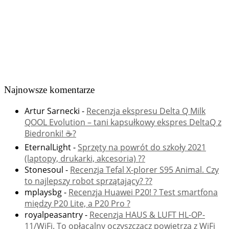
Najnowsze komentarze
Artur Sarnecki
-
Recenzja ekspresu Delta Q Milk
QOOL Evolution – tani kapsułkowy ekspres DeltaQ z
Biedronki! ☕️?
EternalLight
-
Sprzęty na powrót do szkoły 2021
(laptopy, drukarki, akcesoria) ??
Stonesoul
-
Recenzja Tefal X-plorer S95 Animal. Czy
to najlepszy robot sprzątający? ??
mplaysbg
-
Recenzja Huawei P20! ? Test smartfona
między P20 Lite, a P20 Pro ?
royalpeasantry
-
Recenzja HAUS & LUFT HL-OP-
11/WiFi. To opłacalny oczyszczacz powietrza z WiFi