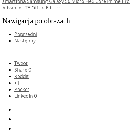
smartfona Samsung Galaxy S6 Micro Flex Core Prime Pro
Advance LTE Office Edition
Nawigacja po obrazach
Poprzedni
Następny
Tweet
Share
0
Reddit
+1
Pocket
LinkedIn
0