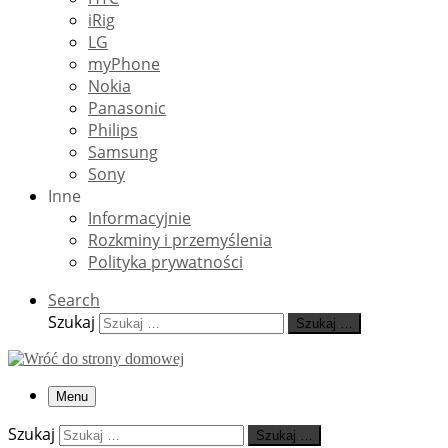
iRig
LG
myPhone
Nokia
Panasonic
Philips
Samsung
Sony
Inne
Informacyjnie
Rozkminy i przemyślenia
Polityka prywatności
Search
Szukaj
Szukaj …
Menu
Szukaj
Szukaj …