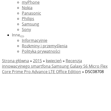
myPhone
Nokia
Panasonic
Philips
Samsung
Sony
Inne
Informacyjnie
Rozkminy i przemyślenia
Polityka prywatności
Strona główna
»
2015
»
kwiecień
»
Recenzja
innowacyjnego smartfona Samsung Galaxy S6 Micro Flex
Core Prime Pro Advance LTE Office Edition
»
DSC08708