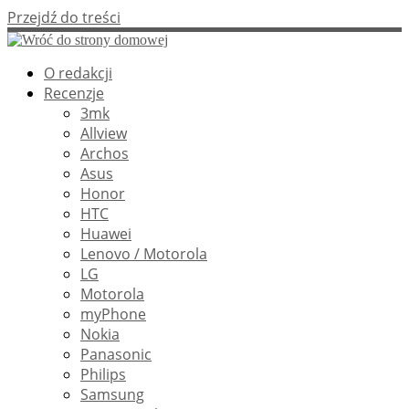
Przejdź do treści
O redakcji
Recenzje
3mk
Allview
Archos
Asus
Honor
HTC
Huawei
Lenovo / Motorola
LG
Motorola
myPhone
Nokia
Panasonic
Philips
Samsung