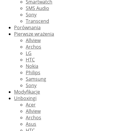
Smartwatch
SMS Audio
Sony
Transcend
Porównania
Pierwsze wrażenia
Allview
Archos
LG
HTC
Nokia
Philips
Samsung
Sony
Modyfikacje
Unboxingi
Acer
Allview
Archos
Asus
HTC