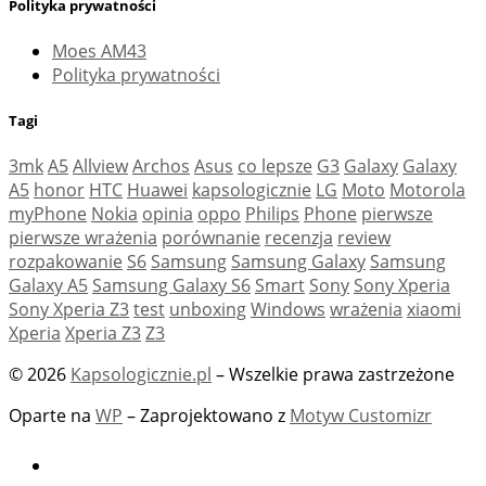
Polityka prywatności
Moes AM43
Polityka prywatności
Tagi
3mk
A5
Allview
Archos
Asus
co lepsze
G3
Galaxy
Galaxy
A5
honor
HTC
Huawei
kapsologicznie
LG
Moto
Motorola
myPhone
Nokia
opinia
oppo
Philips
Phone
pierwsze
pierwsze wrażenia
porównanie
recenzja
review
rozpakowanie
S6
Samsung
Samsung Galaxy
Samsung
Galaxy A5
Samsung Galaxy S6
Smart
Sony
Sony Xperia
Sony Xperia Z3
test
unboxing
Windows
wrażenia
xiaomi
Xperia
Xperia Z3
Z3
© 2026
Kapsologicznie.pl
– Wszelkie prawa zastrzeżone
Oparte na
WP
– Zaprojektowano z
Motyw Customizr