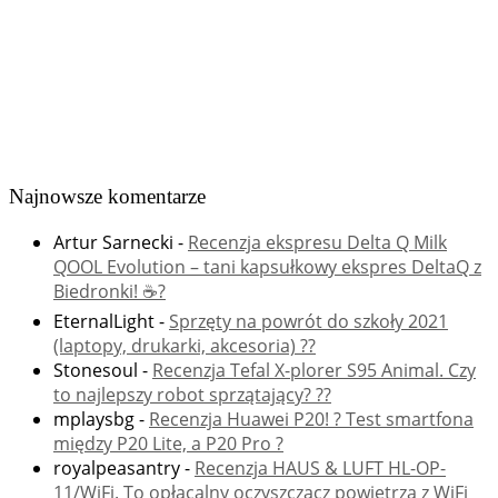
Najnowsze komentarze
Artur Sarnecki
-
Recenzja ekspresu Delta Q Milk
QOOL Evolution – tani kapsułkowy ekspres DeltaQ z
Biedronki! ☕️?
EternalLight
-
Sprzęty na powrót do szkoły 2021
(laptopy, drukarki, akcesoria) ??
Stonesoul
-
Recenzja Tefal X-plorer S95 Animal. Czy
to najlepszy robot sprzątający? ??
mplaysbg
-
Recenzja Huawei P20! ? Test smartfona
między P20 Lite, a P20 Pro ?
royalpeasantry
-
Recenzja HAUS & LUFT HL-OP-
11/WiFi. To opłacalny oczyszczacz powietrza z WiFi