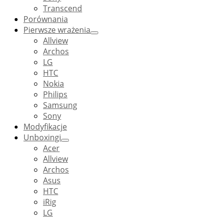
Transcend
Porównania
Pierwsze wrażenia
Allview
Archos
LG
HTC
Nokia
Philips
Samsung
Sony
Modyfikacje
Unboxingi
Acer
Allview
Archos
Asus
HTC
iRig
LG