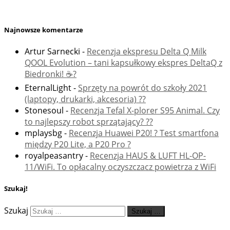
Najnowsze komentarze
Artur Sarnecki
-
Recenzja ekspresu Delta Q Milk
QOOL Evolution – tani kapsułkowy ekspres DeltaQ z
Biedronki! ☕️?
EternalLight
-
Sprzęty na powrót do szkoły 2021
(laptopy, drukarki, akcesoria) ??
Stonesoul
-
Recenzja Tefal X-plorer S95 Animal. Czy
to najlepszy robot sprzątający? ??
mplaysbg
-
Recenzja Huawei P20! ? Test smartfona
między P20 Lite, a P20 Pro ?
royalpeasantry
-
Recenzja HAUS & LUFT HL-OP-
11/WiFi. To opłacalny oczyszczacz powietrza z WiFi
Szukaj!
Szukaj
Szukaj …